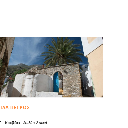
ΒΊΛΑ ΠΈΤΡΟΣ
Κρεβάτι
Διπλό + 2 μονά