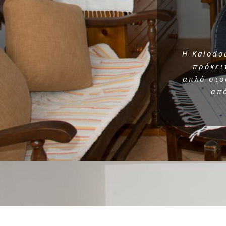
Η Kalodo
πρόκει
απλό στο
από