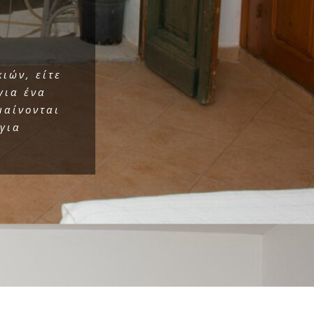
ιών, είτε
για ένα
μαίνονται
 για