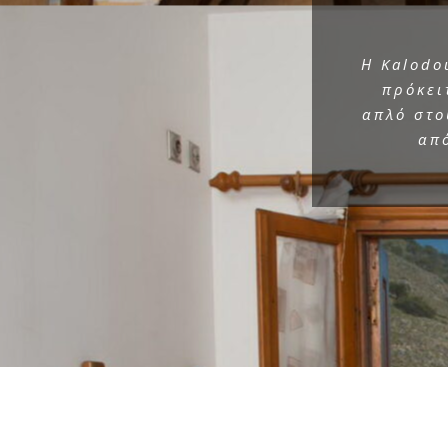
Η Kalodo
πρόκει
απλό στο
από