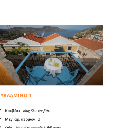
ΚΥΚΛΆΜΙΝΟ 1
Κρεβάτι
King Size κρεβάτι
Μεγ. αρ. ατόμων
2
Θέα
Μερικώς οροφές & θάλασσα