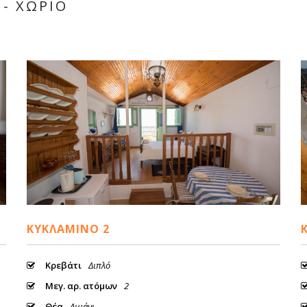
- ΧΩΡΙΟ
ΚΥΚΛΆΜΙΝΟ 2
Κρεβάτι
Διπλό
Μεγ. αρ. ατόμων
2
Θέα
Λιμάνι