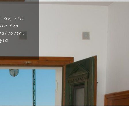
ιών, είτε
για ένα
μαίνονται
 για