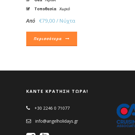
Τοποθεσία
Χωριό
Από
€79,00 / Νύχτα
Περισσότερα
ΚΆΝΤΕ ΚΡΆΤΗΣΗ ΤΏΡΑ!
+30 2246 0 71077
info@angelholidays.gr