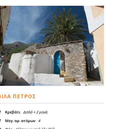
ΒΊΛΑ ΠΈΤΡΟΣ
Κρεβάτι
Διπλό + 2 μονά
Μεγ. αρ. ατόμων
4