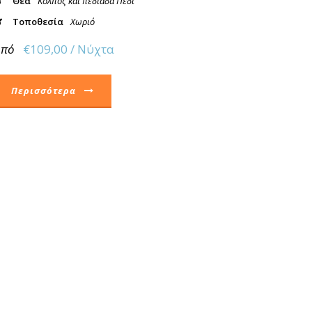
Θέα
Κόλπος και πεδιάδα Πέδι
Τοποθεσία
Χωριό
Από
€109,00 / Νύχτα
Περισσότερα