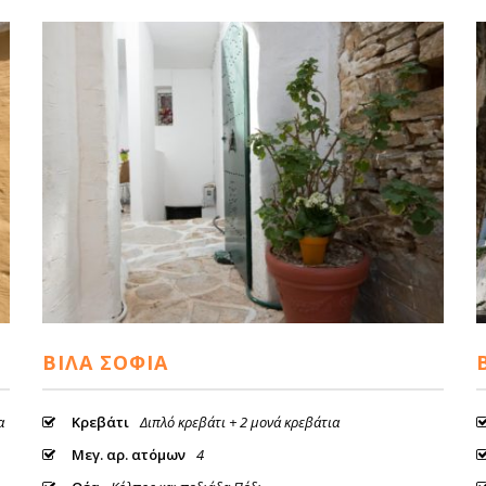
ΒΊΛΑ ΣΟΦΊΑ
α
Κρεβάτι
Διπλό κρεβάτι + 2 μονά κρεβάτια
Μεγ. αρ. ατόμων
4