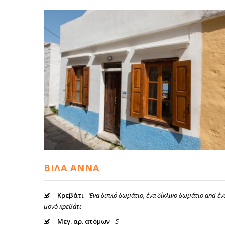
ΒΊΛΑ ΆΝΝΑ
Κρεβάτι
Ένα διπλό δωμάτιο, ένα δίκλινο δωμάτιο and έν
μονό κρεβάτι
Μεγ. αρ. ατόμων
5