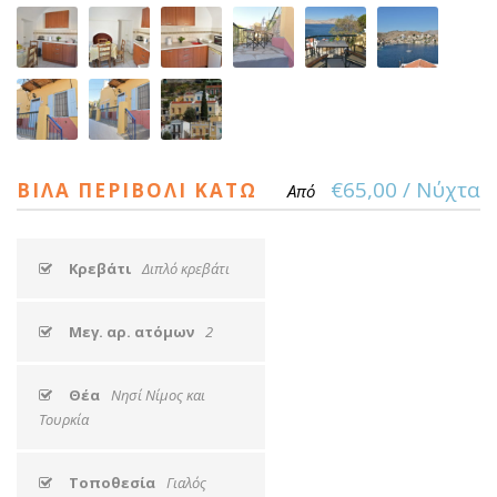
€65,00 / Νύχτα
ΒΊΛΑ ΠΕΡΙΒΌΛΙ ΚΆΤΩ
Από
Κρεβάτι
Διπλό κρεβάτι
Μεγ. αρ. ατόμων
2
Θέα
Νησί Νίμος και
Τουρκία
Τοποθεσία
Γιαλός