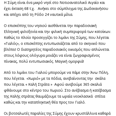
Η Σύμη είναι ένα μικρό νησί στο Νοτιοανατολικό Αιγαίο και
έχει έκταση 68 τ.χ. Ανήκει στο σύμπλεγμα της Δωδεκανήσου
και απέχει από τη Ρόδο 24 ναυτικά μίλια.
Ο επισκέπτης του νησιού αισθάνεται την παραδοσιακή
Ελληνική φιλοξενία και την φιλική συμπεριφορά των κατοίκων.
Καθώς το πλοίο προσεγγίζει το λιμάνι της Σύμης, που λέγεται
«Γιαλός», ο επισκέπτης εντυπωσιάζεται από το σκηνικό που
βλέπει! Ο διατηρητέος παραδοσιακός οικισμός που απλώνεται
στους λόφους ολόγυρα μοιάζει να είναι ζωγραφισμένος
πίνακας, πολύ εντυπωσιακός. Μαγική ομορφιά!
Από το λιμάνι του Γιαλού μπορούμε να πάμε στην Άνω Πόλη,
που λέγεται «Χωριό» με τα πόδια, ανεβαίνοντας την σκάλα
που λέγεται « Καλή Στράτα » Αφού ανεβούμε 365 σκαλιά
φθάνουμε στο κέντρο του Χωριού. Στο ανέβασμα ή κατέβασμα
της Καλής στράτας θαυμάζουμε τα ωραία νεοκλασικά σπίτια
καθώς και την καταπληκτική θέα προς τον Γιαλό.
Οι βοτσαλωτές παραλίες της Σύμης έχουν κρυστάλλινα καθαρά